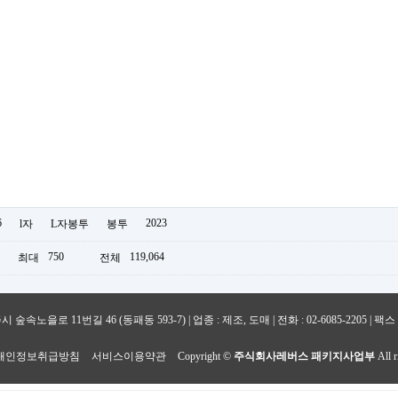
6
2023
l자
L자봉투
봉투
750
119,064
최대
전체
11번길 46 (동패동 593-7) | 업종 : 제조, 도매 | 전화 : 02-6085-2205 | 팩스 : 0
개인정보취급방침
서비스이용약관
Copyright ©
주식회사레버스 패키지사업부
All r