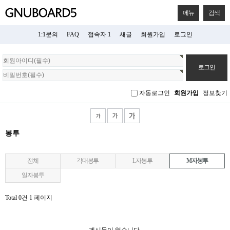
메뉴
검색
1:1문의
FAQ
접속자 1
새글
회원가입
로그인
회
원
로
그
자동로그인
회원가입
정보찾기
인
봉투
전체
각대봉투
L자봉투
M자봉투
일자봉투
Total 0건
1 페이지