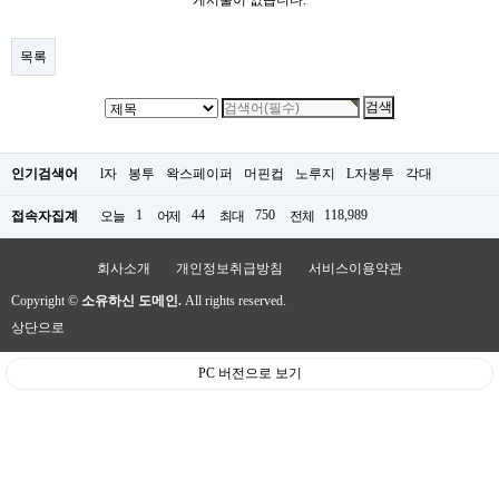
게시물이 없습니다.
목록
인기검색어
l자
봉투
왁스페이퍼
머핀컵
노루지
L자봉투
각대
1
44
750
118,989
접속자집계
오늘
어제
최대
전체
회사소개
개인정보취급방침
서비스이용약관
Copyright ©
소유하신 도메인.
All rights reserved.
상단으로
PC 버전으로 보기