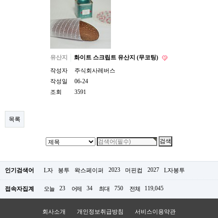
유산지
화이트 스크립트 유산지 (무코팅)
작성자
주식회사레버스
작성일
06-24
조회
3591
목록
2023
2027
인기검색어
L자
봉투
왁스페이퍼
머핀컵
L자봉투
23
34
750
119,045
접속자집계
오늘
어제
최대
전체
회사소개
개인정보취급방침
서비스이용약관