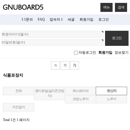
메뉴
검색
1:1문의
FAQ
접속자 1
새글
회원가입
로그인
회
원
로
그
자동로그인
회원가입
정보찾기
인
식품포장지
전체
종이호일(실리콘코팅
왁스페이퍼
유산지
지)
코팅노루지
노루지
치킨밑지
Total 1건
1 페이지