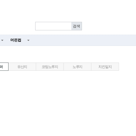
머핀컵
퍼
유산지
코팅노루지
노루지
치킨밑지