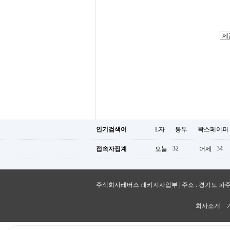
인기검색어
L자
봉투
왁스페이퍼
32
34
접속자집계
오늘
어제
주식회사레버스 패키지사업부 | 주소 : 경기도 파주시 숲속노을로 
회사소개