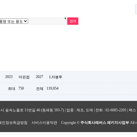
2023
2027
머핀컵
L자봉투
750
119,054
최대
전체
11번길 46 (동패동 593-7) | 업종 : 제조, 도매 | 전화 : 02-6085-2205 | 팩스 : 0
개인정보취급방침
서비스이용약관
Copyright ©
주식회사레버스 패키지사업부
All r