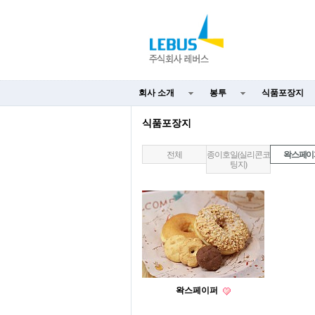
회사 소개
봉투
식품포장지
식품포장지
전체
종이호일(실리콘코
왁스페이
팅지)
왁스페이퍼