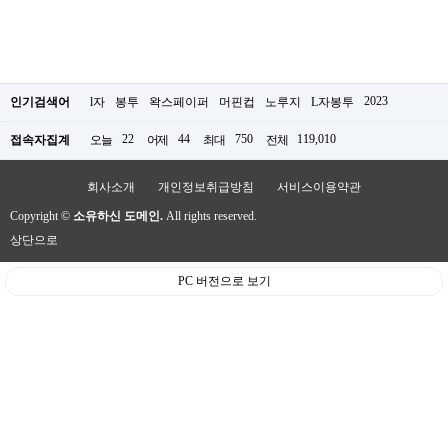
2023
인기검색어
l자
봉투
왁스페이퍼
머핀컵
노루지
L자봉투
22
44
750
119,010
접속자집계
오늘
어제
최대
전체
회사소개
개인정보취급방침
서비스이용약관
Copyright ©
소유하신 도메인.
All rights reserved.
상단으로
PC 버전으로 보기